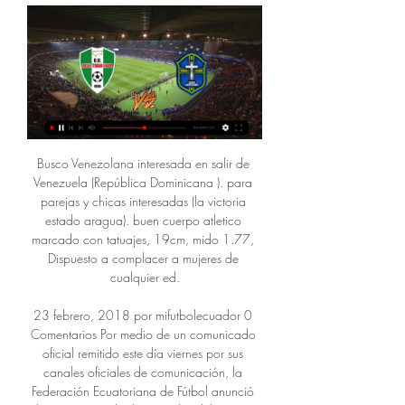
Busco Venezolana interesada en salir de Venezuela (República Dominicana ). para parejas y chicas interesadas (la victoria estado aragua). buen cuerpo atletico marcado con tatuajes, 19cm, mido 1.77, Dispuesto a complacer a mujeres de cualquier ed.

23 febrero, 2018 por mifutbolecuador 0 Comentarios Por medio de un comunicado oficial remitido este día viernes por sus canales oficiales de comunicación, la Federación Ecuatoriana de Fútbol anunció la transmisión de dos partidos del torneo local por señal abierta.

Altas y bajas de Deportivo Merlo 2013/2014. Las altas y bajas de Deportivo Merlo del campeonato de Prim B Metro solamente muestra los fichajes oficiales de la temporada 2013/2014.

San Antonio Bulo-Bulo Cuando comience el partido, podrás seguir CD Real Tomayapo vs San Antonio Bulo-Bulo en vivo el marcador, las clasificaciones, los resultados actualizados ...

Este domingo Pumas recibe a Cruz Azul en el Estadio Olímpico Universitario para la J10. Este es el horario, transmisión de TV, streaming online y posibles onces.

Guaraní Antonio Franco v Sol de America de Formosa, Argentina Torneo Regional Amateur, Score:1-1, Corner:1-7, 1x2 odds:1.833 3.00 4.20, Prediction/Tips: goal over 2.5,corner under 9.5,Guaraní …

El balón golpeó en el horizontal y, en una jugada difícil para el línea, rebotó adentro del arco y salió. El central apuntó hacia el centro del campo y la alegría se apoderó de la hinchada cuyabra. Sorprendido, Real Santander salió a buscar el empate y le quitó el balón al Quindío, que perdió poder ofensivo.

CA Independiente CA Patronato Parana en directo: Consulta el resultado del partido CA Independiente CA Patronato Parana en vivo y sigue el marcador en directo gracias a nuestro livescore. Partido Primera División jugado el 29/10/17 23:05

San Jose es una ciudad llena de vida, inmersa en un paraiso tropical. Es la capital y la ciudad mas grande de Costa Rica. Esta localizada en el centro del pais en un valle rodeado de selvas virgenes.

Sonó la chichara en la Asunción y con ella una nueva victoria para Guaiqueries de Margarita y así mantienen el invicto. El marcador final fue 80 a 77. Los mejores por Guaiqueríes de Margarita: Dewarrick Spencer 20 puntos, 5 asistencias; Trey Gilder 17 puntos, 7 rebotes y Garret Siler con otro Doble-Doble a su cuenta, 15 puntos, 16 rebotes.

Esta cadena se escucha en una nueva ventana Haz click aquí. General; 50s; 60s; 70s; 80s; Ambiente; Árabe; Baladas; Blues; Bollywood; Campus Radio; Chillout - Lounge

Localización: peru lima Puntos : 20817 Fecha de inscripción : 24/11/2009 . Re: El Gran Combo de Puerto Rico En Vivo desde Monsefù. Chiclayo. Perù. 22 de Marzo 2009 tamecko el Lun Mar 07, 2011 6:44 pm. Excelente!. El Gran Combo de Puerto Rico En Vivo desde Monsefù. Chiclayo.

Hoy (16-08-2019) estamos para relatar el partido en vivo Athletic Bilbao – Barcelona que se jugará a las 19:00. Falta poco para el encuentro y con nuestro equipo SteamingScore.Net estamos preparados para ofrecerles una en directo narración de alta calidad.

Real Tomayapo vs CD Cultural San Antonio de Bulo Bulo Sigue los marcadores en directo y los resultados de Real Tomayapo contra CD Cultural San Antonio de Bulo Bulo en Primera División de Bolivia en OneFootball.

Pronóstico Real Tomayapo vs San Antonio Bulo Bulo 2024 hace 18 horas — Dónde seguir el juego en vivo. Al realizar tus apuestas deportivas es importante tener a mano los mejores datos posibles. En el partido en vivo, ...

Santiago Morning 2013. Su uniforme de visita es simplemente el mismo, invirtiendo sus colores al negro incluyendo un vivo blanco en la tipica V en el pecho. Publicado por PABLO en 16:59. Enviar por correo electrónico Escribe un blog Compartir con Twitter Compartir con Facebook Compartir en …

Home Angamacutiro, San Francisco Angamacutiro, Michoacán. Angamacutiro, San Francisco Angamacutiro, Michoacán. Abr 28, 2014 by cajasalianza 0 comments. Address: Benito juarez #14, Col. Centro San Francisco Angamacutiro Michoacán. Federación de Cajas Populares Alianza …

Finlandia ha sido, y de alguna manera todavía es, un país culturalmente, étnicamente y lingüísticamente homogéneo. La actitud hacia los recién llegados ha sido siempre precavida, tanto entre los funcionarios, como entre el resto de la población. Sin embargo, Finlandia ha decidido darle una afectuosa bienvenida a …

EFE. Colón de Santa Fe se impuso este jueves por 0-1 a Argentinos Juniors en el tiempo reglamentario de un partido que los nivelaba en fuerzas y luego venció por 4-3 en una tanda de penaltis que le garantizó un cupo en los cuartos de final de la Copa Sudamericana.

Real Tomayapo vs San Antonio Bulo Bulo stream and Real Tomayapo vs San Antonio Bulo Bulo - February 20, 2024 - Live Streaming and TV Listings, Live Scores, News and Videos :: Live Soccer TV.

¿Buscas el juego entre los Aguilas de Mexicali vs Naranjeros de Hermosillo? Ahora las transmisiones de los juegos disponibles en vivo las encontrarás en la opción «Juegos en Vivo» del menú principal ó haz Clic en la siguiente Imagen:

Ambos equipos distaron muchísimo de todos los aspectos que conformaron esta complicada e irregular primera parte. Por un lado, los paisas accedieron a esa instancia sufriendo hasta el final, gracias al empate conseguido en calidad de visitante ante el Deportivo Pereira y al presentado entre América y Millonarios en la “sultana del valle”.

carretera federal No. 85 (México-Nuevo León), que cruza el estado de sureste a norte, conectando las poblaciones de Monterrey, Montemorelos, Linares y Sabinas Hidalgo con las del centro y sur de Tamaulipas (Victoria, Mante y Tampico) y de ah í con todo el sureste y Golfo de México. Hacia el norte comunica con Nuevo Laredo,

San Antonio Bulo Bulo - Real Tomayapo en directo Los aficionados a Fútbol pueden leer los titulares de las noticias de última hora de Fútbol, entrevistas, comentarios de expertos y ver repeticiones gratis.

En Directo: Tottenham Hotspur - Liverpool. Partido de Liga de Campeones 2018-2019. Últimas noticias, clasificación, resultados y mucho más de Liga de Campeones en www.abc.es

26. Universidad Nacional de Luján 27. Universidad Nacional de Mar del Plata 28. Universidad Nacional de Misiones 29. Universidad Nacional de Moreno 30. Universidad Nacional de Misiones 31. Universidad Nacional de Misiones 32. Universidad Nacional de Moreno 33. Universidad Nacional de Quilmes 34. Universidad Nacional de Rafaela 35.

Consiga nuestros pronósticos y sigue el resultado de tus apuestas en directo del partido Estudiantes de Merida vs. Portuguesa FC de Liga de Venezuela (Fútbol) el 06.03.2016.

Club Deportivo Real Tomayapo | Tarija PRIMER PARTIDO EN CASA ⚪ ESTE MARTES RECIBIMOS A SAN ANTONIO DE BULO BULO Real Santa Cruz vs Real Tomayapo · Puede ser una imagen de 4 personas ...

(0-0) Olmedo y Universidad Católica empataron sin goles en el regreso del fútbol en Ecuador. Fútbol - Ecuador - Serie A. El Nacional perderá un punto por no presentar roles de pago, se baja de la pelea por un lugar en playoffs (Documento) Fútbol - Ecuador - Selección Nacional - Cuerpo Técnico.

Boca venció a Godoy Cruz y se metió en cuartos de la Supercopa Argentina. El "Xeneize" se impuso 3-2 al "Tomba", con un gran partido de Wanchope Ábila, que marcó dos de los tantos..

Real Tomayapo vs San Antonio BB | Partido en Directo 2ª jornada LFPB - martes 20 febrero 2024 ; Zona Bolivia ; Equipo local Real Tomayapo ; Equipo visitante San Antonio Bulo Bulo ; Resultados En directo ; Goleadores En ...

Sams Club Pachuca en Pachuca de Soto. Av. Rio de Las Avenidas 701. Sears Plaza Fiesta Perisur en Pachuca de Soto (aprox: Boulevard Felipe Angeles) Pabellon Parotti en Pachuca de Soto. Avenida Ferrocarril Hidalgo. Plaza Del Valle en Pachuca de Soto. …

San Antonio Bulo Bulo vs. The Strongest - 17 febrero 2024 hace 3 días — San Antonio Bulo Bulo · Ver eventos. 17/02/24, LFP · San Antonio Bulo Bulo · 11 : 00 · The Strongest. 20/02/24, LFP · Real Tomayapo · 14 : 00 ...

San Antonio Bulo Bulo vs Libertad Gran Mamoré - Facebook 2:11:461 - 2 REAL TOMAYAPO. 2 hours ago · 1.4K views. 02:34. RESUMEN: BOLÍVAR Real Santa Cruz vs Real Tomayapo - Torneo Apertura 1 day ago ...Facebook · RDC Deportes · 13 dic 2023

REAL TOMAYAPO x SAN ANTONIO BULO BULO AO VIVO Bem-vindos ao canal PALPITE DA VITÓRIA aqui você vai achar vídeos e lives de partidas de futebol de vários campeonatos e em tempo real e ...YouTube · PALPITE DA VITÓRIA · hace 9 horas

29 de Oct de 2019 - Alquila un lugar especial en Valencia, España desde 18€ la noche. Encuentra alojamientos tan únicos como sus anfitriones en 191 países. Con Airbnb, te …

Click para ver Argentina vs Estados Unidos ONLINE en VIVO y en DIRECTO Hoy Miércoles 17 de Agosto. Argentina enfrentará a Estados Unidos en los cuartos de final del …

Eibar y FC Barcelona se enfrentan este sábado 19 de octubre, a las 13:00 hora española, en el Estadio de Ipurua (Eibar). El encuentro corresponde a la jornada 9 de LaLiga Santander 2019-2020 y enfrenta al Barça de Ernesto Valverde contra el Eibar entrenado por José Luis Mendilibar.

Ultimate Fighting Championship es la organización líder de artes marciales mixtas en el mundo. A lo largo de la última década y con el apoyo de las comisione...

Las enfermedades de transmisión sexual infectan a 3 millones de adolescentes todos los años en EE.UU. y el 63% de todos los casos de enfermades de transmisión sexual ocurren en personas menores de 25 años. ¿Sabías que no hay nada que te pueda proteger por completo de estas enfermedades, excepto el abstenerte de tener relaciones sexuales?

Transmitirá los juegos de Toros de Tijuana, Vaqueros Laguna, Rojos del Águila de Veracruz y Broncos de Reynosa. AYM Sports lo puedes ver en el canal 142 de Izzi. SKY Transmitirá todos los juegos en vivo y de local de Tigres de Quintana Roo, Sultanes de Monterrey y Diablos Rojos del México.

Departamento de Ciencia Política y de la Administración. Facultad de Ciencias Políticas y Sociología; Director: Dr. D. Jorge Riezu Martínez.. Secretario: