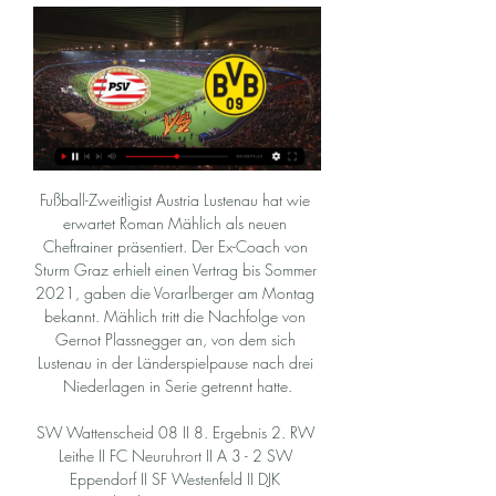
Fußball-Zweitligist Austria Lustenau hat wie erwartet Roman Mählich als neuen Cheftrainer präsentiert. Der Ex-Coach von Sturm Graz erhielt einen Vertrag bis Sommer 2021, gaben die Vorarlberger am Montag bekannt. Mählich tritt die Nachfolge von Gernot Plassnegger an, von dem sich Lustenau in der Länderspielpause nach drei Niederlagen in Serie getrennt hatte.

SW Wattenscheid 08 II 8. Ergebnis 2. RW Leithe II FC Neuruhrort II A 3 - 2 SW Eppendorf II SF Westenfeld II DJK Wattenscheid II 13:00 A 2 - 1 13 SV Höntrop II RW Leithe II SW Wattenscheid 08 II FC Neuruhrort II 3 Vorrunde SparkassenMasters Bochum 2019 Austragungsort: Maria-Sibylla-Merian-Halle BO-Westenfeld - Lohackerstr. Fußball-Hallenturnier für Reservemannschaften am Sonntag, 13. Jan.

2020-7-6 · Tabelle | HIFK Helsin' - Seinäjoki | 20.10.2017 – Holen Sie sich die neuesten Nachrichten, Ergebnisse, Spielpläne, Video-Highlights und mehr von Sky Sport

SV Kloech gegen SV Schwanberg Live-Ticker (und kostenlos Übertragung Video Live-Stream sehen im Internet) startet am 2. März 2019 um 11:00 (UTC Zeitzone) , in Club Friendly Games, World.

Adanaspor 17:30 Hatayspor Tüm fikstür Tablo # Kulüp Maç +/-Puan 1 Hatayspor 32 17 60 2 BB Erzurumspor 32 12 56 3 Adana Demirspor 32 24 55 4 Bursaspor 32 10 55 5 Akhisarspor 32 7 54 6 Karagümrük 32 14 53 7 Altay SK 32 11 51 8 Ümraniyespor 32 3 44.

Für die Kicker von Red Bull Salzburg sollte nicht zuletzt ein Blick auf die möglichen Gegner in der Champions League als Motivation für das Play-off-Rückspiel gegen Roter Stern Belgrad (Mi.

Mit Paris gab es in Europa mit ihm dagegen noch nichts zu feiern. 2017 wechselte der 28-Jährige für die irre Ablösesumme von 222 Millionen Euro zu PSG. Der Vertrag der Fußball-Diva läuft noch bis 2022. «Ich bin in der besten Form, seit ich in Paris bin», tönte Neymar nun. Trainer Thomas Tuchel würde es freuen, zumal ein Fragezeichen hinter Offensivstar Kylian Mbappé steht. Der.

Im offiziellen Webauftritt des SK Sturm Graz gibt es alle News und Infos zum dreifachen Österreichischen Meister, den Shop, Tickets und alles zur Merkur Arena.

Schweden - Räppe GOIF - Resultate und Spielpläne - Soccerway. Bahasa - Indonesia; Chinese (simplified) Deutsch; English - Australia; English - Canada; English - Ghana; English - International; English - Ireland; English - Kenya; English - Malaysia; English - Nigeria; English - Nordics;

SC Kriens. Meisterschaft Challenge League Spielnummer 108753 Utogrund - Stadion, Zürich Fr 31.07.2020 18:30 FC Widnau 1 (2. Int.) - FC. Winterthur So 02.08.2020 16:00 Grasshopper Club Zürich - FC Winterthur. Meisterschaft Challenge League Spielnummer 108755 Letzigrund - Stadion, Zürich V = verschoben Verband. Informationen.

FC Bayern München - Olympique Lyon Champions League Halbfinale Live Stream 21.04.2010. Hier finden Sie die Diskussion FC Bayern München - Olympique Lyon Champions League Halbfinale Live Stream 21.04.2010 im Nationaler Fußball Forum. Diese befindet sich in der Kategorie Fußball-Foren; FC Bayern München - Olympique Lyon Anstoß : Mi. 21.04.2010 20:45, Champions …

Mit exklusiven Sportinhalten & neuen Eigenproduktionen bietet Teleclub den Schweizer Sport- und Entertainmentfans ein vollgepacktes Programm zum Nulltarif.

Champions League Radio live: PSV Eindhoven gegen ... Audiostream. Champions League live hören PSV Eindhoven gegen Borussia Dortmund. Stand: 13.02.2024 15:04 Uhr. 1. Achtelfinale: Anpfiff des Spiels ist am 20.02 ...

Eintracht Frankfurt und Werder Bremen trennten sich in einem umkämpften Sonntagabendspiel 2:2. Über weite Strecken dominante, in Sachen Chancenwertung aber nicht konsequente Hausherren wähnten.

PSV Eindhoven - BVB Übertragung: TV, Stream, Uhrzeit vor 2 Tagen — Eindhoven - BVB Übertragung: TV, Stream, Uhrzeit. Wer zeigt das Champions League-Spiel PSV Eindhoven vs. Borussia Dortmund live am 20.2.?

PSV Eindhoven gegen BVB 09 im stream Wann spielt vor 5 Stunden — BVB gegen PSV Eindhoven live im 20 Februar 2024. vor 2 Stunden — vor 3 Stunden — Hier bekommt ihr alle Informationen zum Spiel PSV Eindhoven gegen Borussia ...

Fazit: Feierabend in Braunschweig! Die Eintracht trennt sich vom Halleschen FC insgesamt etwas glücklich 1:1. Nach der nicht wirklich verdienten Pausenführung versuchten es die Saalestädter weiter mit einigen Angriffen und belohnte sich letztlich durch Sohm nach 51 Minuten. Anschließend zeigte sich der HFC bissig, musste dem frühen Anlaufen aber Stück für Stück Tribut zollen. Nach zehn.

PSV gegen BVB 09 im streaming [online schauen! vor 8 Stunden — vor 8 Stunden — PSV Eindhoven gegen BVB 09 im tv Borussia Dortmund im TV und Livestream: Spiel HIER live - 20 Februar 2024 vor 12 Stunden ...

RB Leipzig fügt dem in der Bundesliga noch ungeschlagenem VfL Wolfsburg im DFB-Pokal eine empfindliche Pleite zu. Die Wölfe kassieren sechs Gegentore und …

Im Kampf gegen den Abstieg feierte der VfL Wolfsburg einen 1:0-Sieg über Schlusslicht Darmstadt 98. Der FC Augsburg und der SC Freiburg trennten sich 1:1. Werden Bremen - RB Leipzig im Live-Stream und TV: Bundesliga am 18.03.17 . Die Begegnung Werden Bremen - RB Leipzig wird live und exklusiv vom Pay-TV-Sender Sky übertragen. Die TV-Übertragung startet zur gewohnten Sendezeit um 15.15 Uhr.

Die Adressen werden nur von McDonald’s Suisse Restaurants Sàrl in Zusammenhang mit dem Junior Club verwendet und nicht an Dritte weitergeleitet.

Freizeit-Rabattbons sichern . Von Montag, 13.7., bis Samstag, 25.7.2020 erhalten Sie bei einem Einkauf ab CHF 80.– im Coop attraktive Rabattbons auf ausgewählte Sommer-Freizeitangebote – exklusiv für Hello Family Clubmitglieder.

SC Paderborn 07: 1 0 (0) 2013: FC Blau-Weiß Linz: 16 0 (1) 2013–2014: SK Austria Klagenfurt: 16 0 (7) 1 Angegeben sind nur Ligaspiele. Stand: 20. März 2014: David Poljanec (* 27. November 1986) ist ein slowenischer Fußballspieler. Karriere.

15:30 Leverkusen : Bayern 15:30 Bayer Leverkusen : Bayern München 15:30 Düsseldorf : Hoffenheim 15:30 Fortuna Düsseldorf : 1899 Hoffenheim 15:30 Frankfurt : Mainz 15:30 Eintracht Frankfurt : 1. FSV Mainz 05 15:30 RB Leipzig : Paderborn 15:30 RB Leipzig : SC Paderborn 07

Alle anstehenden Spiele mit Live-Übertragung auf Prime Video: 27. Mai, 18.30 Uhr: RB Leipzig - Hertha BSC 29. Mai, 20.30 Uhr: SC Freiburg - Bayer 04 Leverkusen 1. Juni, 20.30 Uhr: 1. FC Köln.

Establishing Effecti Group | vtl-project vor 3 Stunden — vor 5 Stunden — Wo PSV Eindhoven vs. Borussia Dortmund heute live im Free-TV und Livestream läuft, erfahrt Ihr hier.

RB Leipzig - 1.FC Köln - Vorschau. Die letzte Begegnung zwischen RB Leipzig und 1.FC Köln fand in der Rückrunde der vorletzten Saison am 25. Februar 2018 statt. Für RB Leipzig gab es eine Niederlage (1:2) vor eigenem Publikum. RB Leipzig - 1.FC Köln - Fußball im Live-Stream. Sky Sport Bundesliga zeigt das Fußballspiel RB Leipzig - 1.FC.

FC Bayern München - Olympique Lyon Champions League Halbfinale Live Stream 21.04.2010. Hier finden Sie die Diskussion FC Bayern München - Olympique Lyon Champions League Halbfinale Live Stream 21.04.2010 im Nationaler Fußball Forum. Diese befindet sich in der Kategorie Fußball-Foren; FC Bayern München - Olympique Lyon Anstoß : Mi. 21.04.2010 20:45, Champions …

Halbzeitfazit Paris Saint-Germain kommt bis dato nicht über ein 0:0 gegen Galatasaray aus Istanbul hinaus. Die Gäste aus Frankreich dominierten insbesondere die ersten 35 Minuten nach Belieben und erspielten sich auch mehrere gute Möglichkeiten, ohne allerdings die Pille im Netz versenken zu können.

Datum: Uhrzeit: Heim-Gast: Ergebnis: Mo: 25.08.2008: 19:20: 3. Herren-TT-SG Königshardt: 8:8: Do: 28.08.2008: 19:00: 6. Herren-Sportfreunde Walsum III: 5:9: Do: 28.

RB Leipzig setzt sich vor heimischer Kulisse verdientermaßen mit 2:0 gegen den VfL Wolfsburg durch. Die Roten Bullen spielten vor allem in Halbzeit eins einen klasse Fußball und nutzten zwei.

So sehen Sie die Champions League in TV und Stream vor 10 Stunden — PSV Eindhoven gegen Borussia Dortmund live im Pay-TV: Der Streamingdienst Prime Video überträgt das Champions-League-Spiel zwischen der PSV ...

[LIVE FERNSEHEN##] PSV Eindhoven gegen Dortmund vor 2 Stunden — Alle BVB-Spiele in der Saison 2023/2024 sind live im TV und Stream zu sehen. Doch wer überträgt Borussia Dortmund?

SG Wattenscheid 09 U8 - SV Burgaltendorf F1 - 6:3 (Elfmeterschießen) Dominik Bednarzik. Loading... Unsubscribe from Dominik Bednarzik? Cancel Unsubscribe. Working... Subscribe Subscribed.

RB Leipzig muss nach zehn Spielen in Folge wieder eine Niederlage hinnehmen. In Wolfsburg besorgt ein Tor-Debütant den wichtigen Sieg für die Wölfe.

Establishing Effecti Group | vtl-project vor 8 Stunden — vor 52 Minuten — Hier bekommt Ihr alle Infos zum Spiel. PSV Eindhoven vs. BVB (Borussia Dortmund): TV, LIVE-STREAM - so läuft die Champions ...

Die iPhone App des FCB Live Radio ist ab sofort nicht mehr gültig. Bitte verwendet die Gratis App "Online Radio Box". Diese ist sowohl für das iPhone als auch für Android Handys verfügbar.

Abstiegskandidat Thun bezwingt den Europa-League-Aspiranten St. Gallen mit 1:0. Roy Gelmi erlöst die Gäste mit einem späten, im Abstiegkampf eminent wichtigen Treffer.

Beifall von Hoeneß: Bayern laufen warm für die Playoffs rundschau-online.de | 12.06.2020 | 18:38 München - Uli Hoeneß hatte als Edelfan der Bayern-Basketballer immer wieder Grund, zufrieden in die Hände zu klatschen.

Die Adler aus Frintrop haben jetzt bereits zum vierten Mal in Folge Federn gelassen und stürzen vom Tabellengipfel auf Platz vier ab. Mintard lässt bei der Reserve von Schonnebeck nichts anbrennen und klettert auf Platz eins. mehr. SL. Bezirksliga Gruppe 6 18.11. Adler Frintrop hat Sand im Getriebe. Der Tabellenführer von Adler Frintrop hat zum dritten Mal in der laufenden Saison was auf.

In diesem Fall würde die Saison am 18. September mit der Begegnung zwischen Borussia Dortmund und Borussia Mönchengladbach beginnen, so die DFL. Am gleichen Tag startet auch die 2. Liga mit den.

Als Jadon Sancho seinen Vertrag mit dem BVB ohne Ausstiegskl