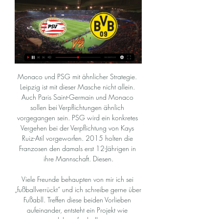
Monaco und PSG mit ähnlicher Strategie. Leipzig ist mit dieser Masche nicht allein. Auch Paris Saint-Germain und Monaco sollen bei Verpflichtungen ähnlich vorgegangen sein. PSG wird ein konkretes Vergehen bei der Verpflichtung von Kays Ruiz-Atil vorgeworfen. 2015 holten die Franzosen den damals erst 12-Jährigen in ihre Mannschaft. Diesen.

Viele Freunde behaupten von mir ich sei „fußballverrückt“ und ich schreibe gerne über Fußabll. Treffen diese beiden Vorlieben aufeinander, entsteht ein Projekt wie salzburg-fussball.at

Personal Wellbeing Community vor 5 Stunden — [online<<]]>>>] PSV gegen BVB 09 im streaming PSV Eindhoven gegen BVB 09 im tv Borussia Dortmund 20 Februar 2024 vor 4 Stunden — vor 9 ...

Finde unsere besten Wettquoten für USV Hengsberg gegen AC Linden Leibnitz am 23.10.2018 im Vergleich. Jetzt kostenlos anmelden und nach deinen Wünschen anpassen!

IK Sleipner, Fußballverein aus Schweden. weltfussball.de verwendet Cookies. Durch die Nutzung der Website stimmst Du der Verwendung von Cookies zu.

Hallescher FC vs Eintracht Braunschweig Prediction & Preview. L D L L L L L. 3. Liga. W L W L W D D. Betting Tip by W.13. Hallescher and Braunschweig will face each other in the upcoming match in the 3. Liga in Germany. Hallescher this season have the following results: 9W, 6D and 13L. Meanwhile Braunschweig have 12W, 8D and 8L. This season both these teams are usually playing attacking.

Gebrauchtwagen und Neuwagen aller Marken günstig kaufen. AUTOGOTT.AT ist ein unabhängige Plattform, die nicht nur einen Konfigurator für alle Marken hat.

PSV gegen Borussia Dortmund im internet So schaut ihr das Ch vor 43 Minuten — vor 20 Stunden — PSV gegen Dortmund im internet PSV Eindhoven vs. BVB: Übertragung der Champions League 20/02/2024 vor 7 Stunden — Borussia ...

PSV gegen BVB 09 im streaming [online schauen! vor 4 Stunden — vor 8 Stunden — PSV Eindhoven gegen BVB 09 im tv Borussia Dortmund im TV und Livestream: Spiel HIER live - 20 Februar 2024 vor 12 Stunden ...

Paris Saint-Germain hat also eine Geschichte, eine Historie - weit vor den Kataris, das sollten alle Retortenklub-Laberer mal nicht vergessen und es gibt genügend Fans, die diese erlebt haben und die Kritik nicht verdienen. Ja, 2011 kaufte dann QSI, eine Investorengruppe aus Katar den Klub und machte es sich unter Präsident Nasser Al-Khaleifi zum Ziel & Auftrag den Henkelpott, als die.

[FERNSEHER@] PSV Eindhoven gegen BVB im internet vor 5 Stunden — [FERNSEHER@] PSV Eindhoven gegen BVB im internet Borussia Dortmund im TV und Livestream: Spiel HIER live - 20.02.2024 vor 9 Stunden — PSV ...

Halbzeitfazit Paris Saint-Germain kommt bis dato nicht über ein 0:0 gegen Galatasaray aus Istanbul hinaus. Die Gäste aus Frankreich dominierten insbesondere die ersten 35 Minuten nach Belieben und erspielten sich auch mehrere gute Möglichkeiten, ohne allerdings die Pille im Netz versenken zu können.

Eishockey Live Streaming, Eishockey Live Ticker, Live Radio, Spielpläne, Live-Tabellen - alles Live zu den besten Sport Events bei live-sport.org

Forum des SV Werder Bremen Startseite Foren > werder.de > Archiv > Saison 2009/2010 > UEFA Europa League 2009 / 2010 > Werder Bremen - FK Aktobe > Benutzername oder E-Mail-Adresse:

FC Schaffhausen vs FC Vaduz Vorhersage-Urteil: Nach einer gründlichen Analyse der Statistiken, der aktuellen Form und des H2H durch den BetClan-Algorithmus sowie der Tipps von Tipsters für das Spiel FC Schaffhausen vs FC Vaduz das ist unsere Vorhersage: FC Vaduz für den Gewinner den Spiel, mit einer Wahrscheinlichkeit von 52%. Ja für Beide Teams Erzielen, mit einem Prozentsatz von 63%.

Mein Herz schlägt für die Borussia vom Niederrhein, aber das ist für mich das Sportfoto des Jahres. Einfach Geil, wie die Eintracht den deutschen Fußball in Europa vertreten hat. Da können sich all die Plastikclubs, denen die EL nicht lukrativ genug war, eine Scheibe abschneiden. Chapeau Eintracht, das war von Mannschaft und Fans.

FC Köln vs. RB Leipzig. Ihr bekommt hier Wett Tipps und Vorhersagen für das Spiel 1. Köln gegen RB Leipzig. Unsere Sportwetten Tipps berechnen sich aus allen Tipps unserer Tippster! Ihr könnt diese Tipps nicht nur für unser kostenloses Tippspiel verwenden, sondern auch für echte Sportwetten bei einem Buchmacher eurer Wahl, das alles kostenlos und exklusiv! Match Wer gewinnt das Duell 1.

Der FC Bayern München will das Triple. Dazu muss die Elf von Hansi Flick das Duell FC Bayern München. Endlich Urlaub! Einfach mal auf eine abgelegene Insel reisen und die Seele baumeln lassen. Ein bisschen Sport treiben. In der Spielhalle zocken. Eine Ausstellung besuchen. Tiefseetauchen. Kanu fahren. Das große Sommer-Update 2020 zu GTA Online ist da und es hat einigen neuen Content.

PSG: Torhüter Navas fehlt gegen Leipzig Inhalt bereitgestellt von Er wurde von FOCUS Online nicht geprüft oder bearbeitet. Fußball - Europa League: PSG: Torhüter Navas fehlt gegen Leipzig

Laut DFL haben die beiden Profis nach dem Spiel gegen den SC Paderborn (1:0) am Dienstag “offenkundig gegen allgemeine Hygiene- und Infektionsschutzstandards” und das Hygienekonzept der DFL verstoßen. Union sei zudem aufgrund des “Organisationsverschuldens” bestraft worden.

Paris Saint-Germain – FC Bayern München 3:0 (2:0). dass wir in der Gruppenphase nur zweiter werden und im Achtelfinale rausfliegen. Ich wünsche mir, dass wir gegen Leipzig im Pokal rausfliegen und in der Liga maximal zweiter werden. Ich will, dass die Bosse endlich mal so richtig die Schatulle öffnen. ++ Bayern verpflichtet Griezmann für 140 MIO ++ ++ Bayern bietet Rekordgehalt für.

(online schauen-) PSV gegen BVB 09 im internet vor 7 Stunden — (online schauen-) PSV gegen BVB 09 im internet PSV Eindhoven gegen Borussia Dortmund LIVE 20. 2. 2024 20 Februar 2024 vor 6 Tagen — -Runde ...

FC Aarau – FC Zürich Oberfläche: Naturrasen: Kapazität: 8'000 Plätze (davon 1'200 Sitzplätze (gedeckt) und 6'800 Stehplätze (ungedeckt)) Kapazität (internat.) Nicht zugelassen Verein(e) FC Aarau; VeranstaltungeTabelle zum Spiel und alle weiteren wichtigen Infos auf einen Blick.

BSV Bern Muri hat für die nächsten zwei Saisons Simon Getzmann verpflichtet.(Symbolbild). Basel - Portrait Mit über 800 Mitarbeitenden zählt die Universitäre Altersmedizin FELIX PLATTER schweizweit... Weiter; Über 20'000 weitere freie Stellen aus allen Berufsgruppen und Fachbereichen.

RB Leipzig hat dem 1. FC Köln am 12. Spieltag der Fußball-Bundesliga deutlich die Grenzen aufgezeigt und dessen neuem Trainer Markus Gisdol damit den Einstand gründlich verdorben.

2020-4-17 · Eintracht Frankfurt. Dieses Thema im Forum "Vereinsfußball" wurde erstellt von schwarz-gelber, 12.. müsste nach Hütters Aussagen, doch eher die Eintracht mehr Emphatie gegenüber Werder zeigen, oder ? Klatti5, 3. März 2020 #1231. Berliner69 und mezzo19742 gefällt das. Lübecker. Ort: 53° 52´01´´N 10°40´08´´E.

Die Sensation ist perfekt: Olympique Lyon hat das Halbfinale der Champions League erreicht und ist nun Gegner des FC Bayern München in der Runde der besten vier Teams Europas. Per Doppelpack in den Schlussminuten führte Moussa Dembélé die Franzosen zum Sieg gegen den klaren Favoriten Manchester City. Die Mannschaft von Pep Guardiola verpasste erneut den Halbfinal-Einzug.

EFG Essen-Schonnebeck Sport. Details In Ruhrlink seit: 08.12.2002. 45149 Essen Margarethenhöhe. TuSEM Essen ⮹ Fibelweg 7, 45149 Essen Offizielle Homepage der TuSEM FussbalPretemporada# Fecha Adversario Score Nota 1 09-07-2017 Blau-Weiß Oberhausen [7ªD] 4-2Perdió Titular 45' 0 0 0 0 — 2 12-07-2017 Ballfreunde Bergeborbeck [9ªD] 0-3Ganó — 0' 0 0 0 0 — 3 14-07-2017 TuS 84/10 Bergeborbeck [7ªD] 4-1Ganó Titular 90' 0 ¿? 0 0 — 4 15-07-2017 Vogelheimer SV [7ªD] 3-1Perdió Titular 45' 0 0 0 0 — 5 16-07-2017 SV Adler Osterfeld [7ªD] 0-3Perdió.

25. Juli 2020 Kommentare deaktiviert für Testspiel: Sonntag bei SV Burgaltendorf. Nachdem die ersten beiden Spiele der Vorbereitung (10:0 gegen SW Alstaden und 5:2 gegen SC 20 Oberhausen) erfolgreich gestaltet werden konnten, steht für die Mannschaft von Trainer Dirk Tönnies die nächste Partie auf dem Plan. weiterlesen >> Neuer Trainer für die 3. Mannschaft. 21. Juli 2020 Kommentare.

Der 26 Jahre alte Aufbauspieler war in der vergangenen Spielzeit an die EWE Baskets Oldenburg verliehen. Nun kehrt er nach München zurück, wo er zugleich seinen Vetrag um ein Jahr bis Sommer.

PSV Eindhoven gegen BVB im internet So sehen Sie PSV vor 1 Stunde — vor 18 Stunden — Champions League: PSV Eindhoven – Borussia Dortmund live im TV und Stream. Eindoven gegen Dortmund live sehen.

Home ASK Öffnungszeit Saison Ask Die Home ASK Eichkogel Öffnungszeiten können zu Feiertagen wie Pfingsten, Fronleichnam, Reformationstag und Allerheiligen abweichen. Wir empfehlen, sich vorher zu informieren, ob es sich um ein lokales Eichkogel Geschäft handelt.

Borussia Dortmund im TV und Livestream: Spiel HIER live - vor 3 Tagen — PSV Eindhoven – Borussia Dortmund im TV und Livestream: Hier siehst du das Spiel live. Felix Strerath von Felix Strerath 17.02.2024 - 18:33 Uhr ...

Thun St. Gallen ArmyTechShop Münchenbuchsee Katalog Fahrzeuge/Ersatzteile Über uns ArmyLiqShop St. Gallen. Kontakt. Kanton St. Gallen Amt für Militär und Zivilschutz Burgstrasse 50 9000 St. Gallen Telefon 058 / 229 71 15 Auf Karte anzeigen. Öffnungszeiten / heures d'ouverture. Mittwoch: 13.30 Uhr bis 16.30 Uhr Donnerstag: 13.30 Uhr bis 18.

psg . RB Leipzig Interessiert sich für Todibo May 10, 2020 • 9:36 PM. Der Verteidiger des FC Barcelona, Jean-Claire Todibo, ist für RB Leipzig Interessant, behauptet Diario Sport. Der 20-jährige hat Leipzig mit seinem leihspiel bei Schalke beeindruckt. Der Verein sieht Todibo als Ersatzkandidaten für DAIO Upamecano im Falle seines Ausscheidens. Früher wurde berichtet, …

Es ist Sonnig in Zürich, bei Spielbeginn ist es ca. 22°C warm. Liveübertragung. Das Spiel wird wie gewohnt von 86-Live (Radio und Liveticker) übertragen, zudem überträgt Teleclub Zoom das …

Liste der beliebtesten Pensionskasse in Kriens . Ko