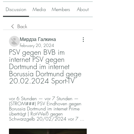
Discussion
Media
Members
About
Back
Мирдза Галкина
February 20, 2024
PSV gegen BVB im 
internet PSV gegen 
Dortmund im internet 
Borussia Dortmund gege 
20.02.2024 Sport-TV
vor 6 Stunden — vor 7 Stunden — 
(STROM###) PSV Eindhoven gegen 
Borussia Dortmund im internet Prime 
überträgt | Rot-Weiß gegen 
Schwarzgelb 20/02/2024 vor 7 ...