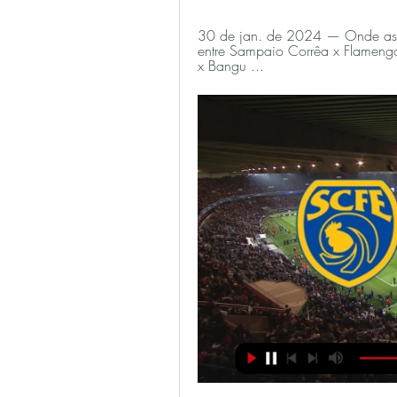
30 de jan. de 2024 — Onde assi
entre Sampaio Corrêa x Flamengo 
x Bangu ...