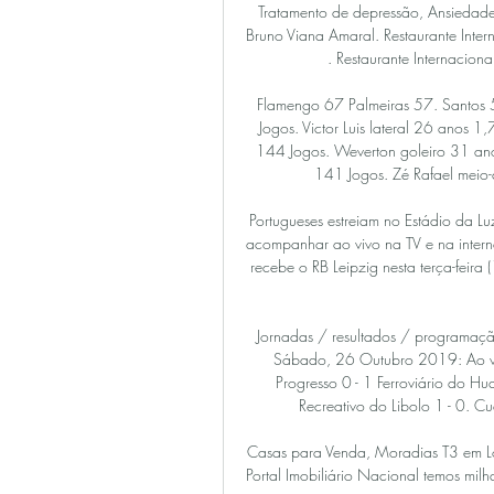
Tratamento de depressão, Ansiedade, Síndrome do Pânico,Obesidade, Luto, entre outros. Dr. Bruno Viana Amaral. Restaurante Internacional na Barra da Tijuca. Restaurante Adegão Português . Restaurante Internacional na Barra da Tijuca. Balanceado Restaurante.

Flamengo 67 Palmeiras 57. Santos 52. Thiago Santos meio-campista 30 anos 1,81 M 174 Jogos. Victor Luis lateral 26 anos 1,79 M 104 Jogos. Vitor Hugo zagueiro 28 anos 1,87 M 144 Jogos. Weverton goleiro 31 anos 1,89 M 81 Jogos. Willian atacante 32 anos 1,71 M 141 Jogos. Zé Rafael meio-campista 26 anos 1,75 M 31 Jogos. Prev Next.

Portugueses estreiam no Estádio da Luz nesta terça-feira (17), pelo Grupo G da UCL; veja como acompanhar ao vivo na TV e na internet Estreando na Liga dos Campeões 2019/20, o Benfica recebe o RB Leipzig nesta terça-feira (17), às 16h (de Brasília), pela primeira rodada do Grupo G. A partida

Jornadas / resultados / programação de TV / transmissões ao vivo. Ao vivo « Ant. Proximo » Sábado, 26 Outubro 2019: Ao vivo: 10:00: Wiliete 2 - 1 Santa Rita: Ao vivo: 11:00: Progresso 0 - 1 Ferroviário do Huambo: Domingo, 27 Outubro 2019: Ao vivo: 10:00: Recreativo do Libolo 1 - 0. Cuando Cubango x Cabinda: 10:00: Ferroviário do.

Casas para Venda, Moradias T3 em Loulé, Casas para Venda, Deseja comprar casa? No maior Portal Imobiliário Nacional temos milhares de apartamentos e moradias em Lisboa, no Porto e por todo o país.

Criciúma e Cuiabá venceram na Série B. Criciúma e Cuiabá venceram na Série B. 9 de julho de 2019 Eduardo Oliveira Sem categoria No Comment on Criciúma e Cuiabá venceram na Série B. Com gol nos acréscimos, Criciúma vira sobre o Coritiba e se afasta do Z-4.

O empresário da Costa do Marfim, Dabine Dabire, solto recentemente pelo Tribunal Supremo de Angola, diz sentir-se aliviado e que vai manter-se em Angola para mostrar que nunca pretendeu extorquir o …

Sampaio Corrêa-RJ x Bangu - Campeonato Carioca há 7 horas — Acompanhe o jogo Sampaio Corrêa-RJ x Bangu (Campeonato Carioca, Rodada 9): escalação, fotos, vídeos, placar e lances da partida em tempo ...

Na semifinal, caiu diante da Ferroviária – 2 a 0 em casa, 1 a 0 em Araraquara. A Inter de Limeira e Ferroviária começam a decidir a Copa Paulista no próximo sábado, dia 18, às 20h no estádio Major Levy Sobrinho, em Limeira, com transmissão do Fox Sports e a FPF TV (online).

Sampaio Correa-RJ x Bangu: palpites, onde assistir e há 16 horas — Onde assistir Sampaio Correa-RJ x Bangu e quando é o jogo. TV: GOAT (YouTube). Data: Terça-feira, 20 de fevereiro de 2024. Horário: 15h45 ...

Assistir Sampaio Corrêa-RJ x Bangu Ao Vivo - 20/02/2024 há 1 hora — Agora que você sabe tudo sobre a transmissão ao vivo para Sampaio Corrêa-RJ x Bangu, escolha a opção que melhor lhe atende. Caso não encontre ...

Desentupimentos 24 horas em Loulé. Porque os problemas com canalizações não escolhem hora nem dia, a Telesgotos disponibiliza aos seus clientes, particulares ou empresas, o serviço de desentupimentos 24 horas em Loulé, ideal para emergências, sobretudo inundações.

Wöllner - Barra da Tijuca. Traz para os centros urbanos o conceito do prazer de explorar novos lugares e unir as sensações de bem viver amparada pelos pilares esporte, cultura, viagens e responsabilidade social. Barra Shopping - Av. das Américas, 4666 - 2º piso - Barra da Tijuca Tel. 2408-5523

A Costa do Marfim é o maior produtor e exportador de cacau do mundo. Entre os principais produtos de exportação estão: banana, abacaxi, café e, até a segunda metade do século XX, era o maior explorador de marfim, daí o nome do país. Demografia 76% da população é cidadã da Costa do Marfim e fala, predominantemente, francês.

O América Mineiro está ao lado de seu torcedor, portanto tem como desejo somar os três pontos, assim seguindo no seu objetivo, o qual é deixar a zona de rebaixamento. A equipe visitante terá que suar a camiseta dentro das quatro linhas, aplicando uma forte marcação. A tendência é 