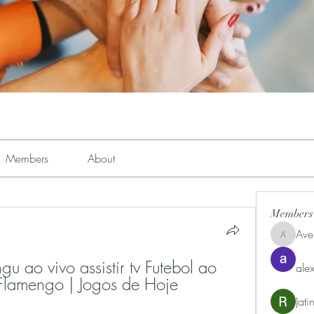
Members
About
Members
Ave
Avemayem
 ao vivo assistir tv Futebol ao 
alex
 Flamengo | Jogos de Hoje 
Jat