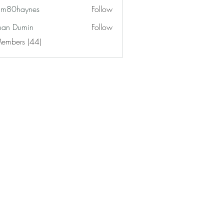
am80haynes
Follow
haynes
an Dumin
Follow
Members (44)