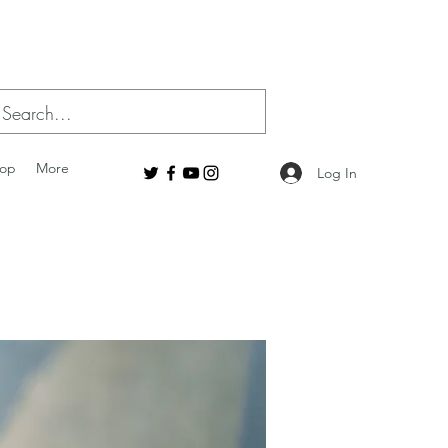
op
More
Log In