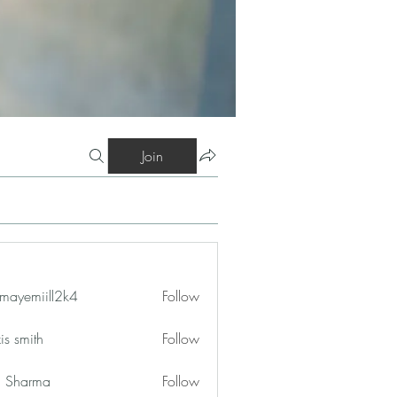
Join
mayemiill2k4
Follow
iill2k4
is smith
Follow
in Sharma
Follow