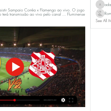
ad
adam80
stir Sampaio Corrêa x Flamengo ao vivo. O jogo 
Rom
terá transmissão ao vivo pelo canal ... Fluminense 
See All 