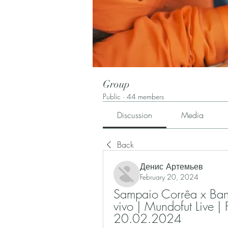
Group
Public
·
44 members
Discussion
Media
Back
Денис Артемьев
February 20, 2024
Sampaio Corrêa x Bangu
vivo | Mundofut Live |
20.02.2024