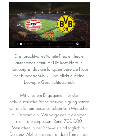
Einst prachtvolles Varieté-Theater, heute autonomes Zentrum: Die Rote Flora in Hamburg ist das am längsten besetzte Haus der Bundesrepublik - und blickt auf eine bewegte Geschichte zurück.

Mit unserem Engagement für die Schweizerische Alzheimervereinigung setzen wir uns für ein besseres Leben von Menschen mit Demenz ein. Wir vergessen diejenigen nicht, die vergessen! Rund 700 000 Menschen in der Schweiz sind täglich mit Demenz (Alzheimer oder andere Formen der Erkrankung) konfrontiert, sei es im privaten oder beruflichen Umfeld.

Tooor für Fortuna Düsseldorf, 1:3 durch Kaan Ayhan Die Gäste erhöhen! Thommy schlägt einen Eckball von der rechten Seite vor den Fünfmeterraum. Toprak ist dort mit zwei Gegenspielern beschäftigt, einer davon ist Ayhan. Der Düsseldorfer schraubt sich hoch und köpft hart in …

[[[uhr]((((]] PSV Eindhoven gegen Dortmund im internet So se vor 2 Stunden — vor 6 Stunden — vor 6 Tagen — Borussia Dortmund startet in die K.o.-Runde der Champions League. Wie kann ich das Spiel gegen PSV Eindhoven ...

Deportivo Saprissa. Pérez Zeledón #2. 3 : 0 Ende #9. Veranstaltungen Übertragungen Aufstellungen. Keine Übertragungsdaten vorhanden für Vereinigte Staaten. Übertragungen Aufstellungen Statistiken. Mannschaft. A. Cruz (139883)

Neu-Ulm (dpa) – Die Basketballer von ratiopharm Ulm stehen kurz vor dem Gewinn der Bundesliga-Hauptrunde. Der Tabellenführer besiegte am Samstag die Frankfurt Skyliners mit 91:84 (46:35) und benötigt aus den verbleibenden zwei Spielen noch einen Sieg, um als Erster in die Playoffs zu gehen.

VfB Stuttgart, Hertha BSC , 2:1, 1. Bundesliga, Saison 2018/19, 15. Spieltag, Samstag, 15. Dezember 2018, Spielbericht, Spielvorschau, Torschützen, Aufstellungen.

Die Mannschaft von Fortuna Düsseldorf hat Europacup-Teilnehmer Eintracht Frankfurt einen großen Kampf geboten, verlor aber etwas unglücklich mit 0:3

Darunter fanden Sie die prognose verarbeitet durch unsere eigene Software und von Hand überprüft durch unsere Editoren des fußballspiel Witbank Spurs-Royal Eagles, Spiels der ligen Südafrika First League.Sogar Statistiken, Ränge, Nachrichten und Informationen über die Fußball-Liga Südafrika First League und es Teams Witbank Spurs und Royal Eagles.Die Vorhersage 1x2 oder unter/über.

Datum Uhrzeit Heim Heim Gast Gast Ergebnis; 14.09.2019: 19:30: EHC Lustenau: EHC vs : Rittner Buam: RIT: 4:5: 19.09.2019: 20:00: Rittner Buam: RIT: vs : Migross.

Cambuur vs MVV Maastricht Live-Ergebnis in der Liga Dutch League Playoffs. Wir präsentieren das Live-Ergebnis, Vorspielaufstellungen, Torschützen, Statistiken und die Ligatabelle.

29.8.2006 19:00 Linzer Stadion LASK Linz - Austria Wien Amateure wenn ich auf die LASK-Homepage schaue wird mir allerdings schlecht: da wird von einem PFLICHTSIEG gesprochen!??! gut, die Austria Amas sind zwar bis jetzt ziemlich unter die Räder gekommen, haben aber bei weitem nicht so schlecht gespielt wie der 11te Tabellenplatz den Anschein.

Kostenlose Pornovideos – Kada – Blondinen, Pornostars, Deutsche, Amateure, Hardcore-Porno – 507317. Exklusive Amateur-, Arsch-, schwarze Sexvideos auf ProPorn.

Mit GC Amicitia Zürich gastiert am Mittwoch (19.30 Uhr) eine Mannschaft in St. Gallen, welche – zusammen mit vier anderen Teams – um einen Platz in der Finalrunde kämpft. Eines der vier anderen Teams ist der TSV St. Otmar.

Der idyllische Gut Kaden Golf und Land Club in Alveslohe bei Hamburg bietet in parkähnlicher Landschaft 27 Golf Bahnen und ein Hotel direkt am Golfplatz.

Champions League | PSV Eindhoven - Borussia Dortmund vor 4 Stunden — Alle Live-Übertragungen · TV · HD-TV · Internet (Livestream) · (Web-)Radio · Smartphone / Tablet · Set-Top-Box / Stick / Konsole · Smart TV.

Arminia Bielefeld vs. SC Paderborn 16. August 2013 - 18.30 Uhr Am 4. Spieltag der 2. Liga steht das Westfalen-Derby zwischen Arminia Bielefeld und dem SC Paderborn an. Bisher lief die Saison für beide Vereine unterschiedlich: Während der Aufsteiger…

SK Sturm Graz STG 1-2 Wolfsberger WOL 21 Apr, 2019 Bundesliga de Austria SK Sturm Graz STG 3-0 Wolfsberger WOL 2 Dec, 2018 Bundesliga de Austria Wolfsberger WOL 1-1 SK Sturm Graz STG 25 Aug, 2018 Bundesliga de Austria Wolfsberger WOL 2-1 SK Sturm Graz STG 21 Apr, 2018 Bundesliga de Austria

Hier können Sie sich über Ihren Klub informieren. Die aktuellen News, den Kader und die Resultate von SpVgg Unterhaching finden Sie hier. Außerdem sehen Sie an dieser Stelle das Neueste vom.

Fussball-Vereine Klein St. Paul - sichten Sie alle Firmen und Unternehmen mit Adresse, Telefonnummer und ★ Bewertungen. Das Stadtbranchenbuch für Klein St. Paul zeigt Ihnen aktuell ᐅ 100 Einträge.

In der Gruppenphase spielt man gegen den Gastgeber, den SC Hessen Dreieich, den EFC Kronberg, den KSV Hessen Kassel und den 1.FC Kaiserslautern. Mit von per Partie sind u.a. noch der Karlsruher SC, der SV Darmstadt 98, Kickers Offenbach, der 1.FSV Mainz 05, der SV Wehen-Wiesbaden, Viktoria Aschaffenburg und Titelverteidiger Eintracht Frankfurt.

Mit seiner "Petite"-Linie richtet sich Asos an Frauen ab einer Körpergröße von unter 1,62 Meter. Auch in kleinen Größen schwer zu findende Teile wie Jumpsuits und Maxikleider kann man hier kaufen. Außerdem erhältlich: trendy Schwangerschaftsmode – und weitere Artikel von Labels wie New Look

Frauen-Fußball besiegt Junioren: Mit 5,98 Mio. zu 4,92 Mio. Zuschauern setzte sich die Übertragung der Frauen-WM am Montag gegen die U21, in der durchaus bekannte Bundesliga-Spieler dabei sind.

PSV Eindhoven vs. BVB: Übertragung der Champions League vor 3 Stunden — Borussia Dortmund trifft im Achtelfinal-Hinspiel der Champions League auf die PSV Eindhoven. So verfolgt ihr die Partie live im TV, ...

Beobachten Sie im Zoo Zürich über 370 Tierarten in naturnahen Lebensräumen wie dem Masoala Regenwald und dem Kaeng Krachan Elefantenpark und lernen Sie dabei, wie Sie ihre Lebensräume schützen können.

Stjernen Hockey gegen Frisk Asker Live-Ticker (und kostenlos Übertragung Video Live-Stream sehen im Internet) startet am 10.10.2019. um 16:30 (UTC Zeitzone) in GET-ligaen, Norway.

[FERNSEHER@] PSV Eindhoven gegen BVB im internet vor 25 Minuten — [FERNSEHER@] PSV Eindhoven gegen BVB im internet Borussia Dortmund im TV und Livestream: Spiel HIER live - 20.02.2024 vor 9 Stunden — PSV ...

Dachverband der Schweizer Bio-Produzenten mit der Marke «Knospe». Die Richtlinien umfassen artgerechte Tierhaltung, Verzicht auf Chemie, Gentechnik…

TV-Briefing für Medienmacher: Das U21-Finale Deutschland gegen Spanien. Von wegen Sommerpause – es sind die Fußball-stressigsten Wochen des Jahres. Nur einen Tag nach dem Confed-Cup.

Florian Heister letztes Spiel für SSV Jahn Regensburg war gegen Hamburger SV in der 2. Bundesliga und endete mit den Ergebnis 2 - 2( Die Partie endete unentschieden). Mehr anzeigen Das nächste Spiel von SSV Jahn Regensburg findet am Oct 06, 2019 gegen Holstein Kiel in der 2. Bundesliga statt. Wenn sich Florian Heister in der Aufstellung von.

Winterthur (Cup), Breitenrain und Schötz werden darüber Aufschluss geben. Alles lief gegen Baden Beim 0:0 gegen Wangen bei Olten warf Sinardo seinem Team eine ge-wisse Nonchalance, ja sogar Arro-ganz vor. Gegen Old Boys war das an-ders. Die Mannschaft wollte den 600 Zuschauern etwas zeigen, kämpfte, rackerte und bäumte sich mit Fort-

2019-10-7 · Von der Einteilung wird gefordert, daß dieselbe vollständig sei, und dazu gehört ein Prinzip oder Einteilungsgrund, welcher so beschaffen ist, daß die darauf begründete Einteilung den ganzen Umfang des durch die Definition im allgemeinen bezeichneten Gebiets.

Kaufhäuser und Warenhäuser Kalsdorf bei Graz - sichten Sie alle Firmen und Unternehmen mit Adresse, Telefonnummer und ★ Bewertungen. Das Stadtbranchenbuch für Kalsdorf bei …

tu es faché contre moi en anglais kreuzworträtsel hilfe verlangen Finnish Government adjutantinkatu 5 mäkkylä; şehzade mustafa'nın kılıç kuşanma töreni sözleri The Finnish Government comprises 12 ministries, each responsible for the preparation of matters …

Alba Berlin hat zum achten Mal den Pokal der Basketball-Bundesliga gewonnen. Die Berliner setzten sich am 30. März 2014 im Endspiel des Top Four gegen Gastgeber ratiopharm Ulm mit 86:80 (45:41) durch und verteidigten in der Neuauflage des Vorjahres-Finales ihren Titel.

BVB heute live im Free-TV: Wer zeigt / überträgt PSV vor 3 Stunden — BVB heute live im Free-TV: Wer zeigt / überträgt PSV Eindhoven vs. Borussia Dortmund im Champions League Achtelfinale im TV und Livestream?

Die Handball Ergebnisse der Spiele vom 23.9.2018 aus den Ligen & Turnieren. Alle der vorhandenen Handball Ergebnisse und Spieldetails sind nach Spieltermin bzw.

PSV Eindhoven gegen Borussia Dortmund kostenlos sehen vor 19 Stunden — Champions League: PSV Eindhoven – Borussia Dortmund live im TV und Stream. Eindoven gegen Dortmund live sehen. Am Dienstag, den 20. Februar 2024 ...

Die Monstranz mit der Reliquie des St. Magnus, deren Raub Kluftinger (Herbert Knaup) als junger Polizist (Julian Hackenberg) nicht verhindern konnte, kehrt endlich in die Heimat zurück. Dass Lodenbacher (Hubert Mulzer) ausgerechnet Maier (Johannes Allmayer) damit beauftragt, bei der Ausstellungseröffnung für die Sicherheit des Allgäuer.

Beste Hotels in Chemnitz bei TripAdvisor: Finden Sie 3.837 Bewertungen von Reisenden, authentische Reisefotos und Top-Angebote für 67 Hotels in Chemnitz, Deutschland.

PSV Eindhoven gegen Borussia Dortmund im streaming PSV vor 1 Stunde — PSV Eindhoven gegen Borussia Dortmund im streaming PSV Eindhoven gegen Borussia Dortmund | Alle Spiele 20/02/2024 Streamen vor 8 Stunden ...

Borussia Dortmund ) ab 15 Uhr über den BVB-Ticketshop online erhältlich. Mehr erfahren · News Am Dienstag spielt Borussia Dortmund bei der PSV Eindhoven. Anstoß ist um 21 ...

Borussia Dortmund im TV und Livestream: Spiel HIER live - vor 3 Tagen — PSV Eindhoven – Borussia Dortmund im TV und Livestream: Hier siehst du das Spiel live. Felix Strerath von Felix Strerath 17.02.2024 - 18:33 Uhr ...

DEUTSCHE Pornos auf DEINESEXFIL