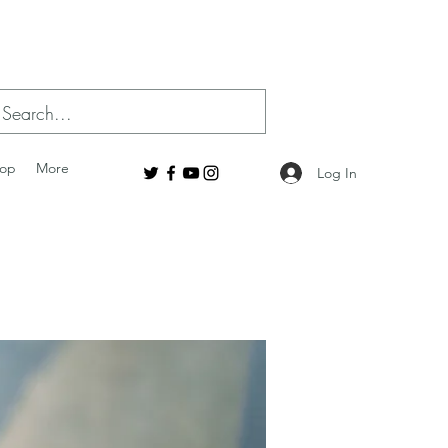
op
More
Log In