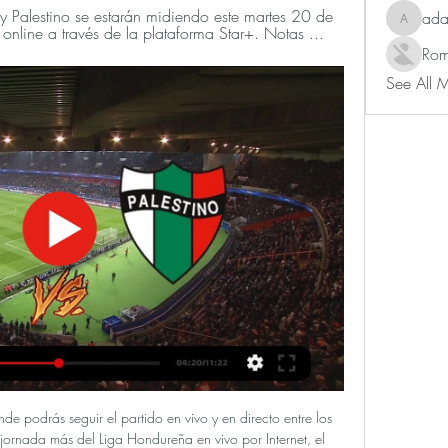
Palestino se estarán midiendo este martes 20 de 
ad
adam80
online a través de la plataforma Star+. Notas ...
Rom
See All 
ga Nacional en tablas en dos. Regatas tuvo a cuatro jugadores en dos dígitos, todos claves para sentenciar el pleito.

Club Deportivo Palestino SADP – Más que un equipo, Todo ACREDITACIÓN PRENSA: PALESTINO VS PORTUGUESA (VEN), COPA CONMEBOL LIBERTADORES 2024 Visita nuestra tienda online y vístete con los colores de Palestino.

Sol de América vs General Díaz, en Villa Elisa, a las 19 hs. Reserva el sábado a las 8 hs. Guaraní vs Dvo Capiatá, en Dos Bocas a las 19:30 hs (TV). Reserva el sábado a las 8 hs. Sábado 11 de Abril. Dvo Santaní vs Cerro Porteño, en el Juan C. Pettengil a las 19 hs (TV). Reserva a las 9 hs en el Complejo Victoria.

Un fiscal lo imputó por un hecho ocurrido cuando jugaba en Liverpool, de Uruguay, hace 3 años. El volante fue trasladado desde el hotel donde concentra River a los Tribunales de Asunción, donde se presentó ante el juez y el fiscal. El volante uruguayo, en problemas judiciales: declaró en los

Portuguesa vs. Palestino (20 de Feb., 2024) Resultados en Cobertura en vivo de Portuguesa vs. Palestino Conmebol Libertadores juego en ESPN (CL) Children's Online Privacy Policy · Interest-Based Ads · About Nielsen ...

Portuguesa vs. CD Palestino - Watch Live Search. Sign In. Portuguesa vs. CD Palestino. Copa Libertadores. TUE 9:50 PM. Portuguesa vs. Palestino. Copa Libertadores · Estadio Nacional Brigido Iriarte ...

Fútbol Argentino - Argentina - Superliga - 2018/2019: En vivo Aldosivi vs Boca Juniors - Sábado 6/Abril/2019 6:00 PM. Cubrimiento en línea a través de Colombia.com

Portuguesa FC vs Palestino: cómo y dónde ver EN VIVO el hace 14 horas — Portuguesa FC y Palestino se estarán midiendo este martes 20 de febrero y se podrá ver de manera online a través de la plataforma Star+. Notas ...

Diego Costa, Joao Félix y Morata. Aquí puedes seguir en directo el calentamiento de los dos equipos.. October 6, 2019. mark612000: ¿No crees que debería jugar Felipe en el lugar de Savic? Un saludo. Este año hay mucha competencia entre los centrales del Atlético. Cualquiera de …

A qué hora y donde ver Portuguesa vs. Palestino hace 14 horas — Portuguesa vs. Palestino: a qué hora juegan y dónde ver en vivo el partido por la Copa Libertadores · ¿Cuándo y a qué hora juega Portuguesa vs.

My Site 2 Gruppe hace 1 hora — [FÚTBOL>]] ¿Cómo y dónde ver Portuguesa-Palestino online [[[TV>>>>]-]] Portuguesa vs Palestino en vivo ver partido Po 20.02.2024 hace 7 ...

El atacante vallecaucano Víctor Cortés se reencontró con el gol y Uniautónoma FC se impuso 1-0 ante el Cortuluá, uno de sus rivales directos en la lucha por el descenso. El encuentro, correspondiente a la fecha 12 de la Liga Águila II-2015, disputó en el estadio Metropolitano Roberto Meléndez.

24/08/1991 en José León Suárez: Central Ballester 3 (Juan de D. Quiroga 2 y Alejandro R. Pilo), Defensores Unidos 3 (Alberto F. Ojeda, Fernando G. Consiglio y Daniel A. Ambrosio) 24/08/1991 en Barracas: Deportivo Riestra 2 (Julio G. Sánchez y Fabio E. Pereyra), Atlas 2 (Ramón G. Godoy 2 (2p)) Nota: Se jugó en cancha de Barracas Central.

Leones de Yucatán se instaló en la serie de campeonato, en tanto que Toros de Tijuana y Acereros de Monclova ganaron sus juegos, en encuentros dentro de los playoffs de la Liga Mexicana de Béisbol, en la jornada de este domingo.

Burgos contra Tudelano - octubre 4, 2015 - Listados de TV y transmisión en línea en vivo, Resultados en vivo, Noticias y videos :: Live Soccer TV

MONTERREY, México – La empresa TV Azteca transmitiría la final ‘regia’ entre Rayados y Tigres en todo el territorio mexicano, exceptuando la ciudad de Monterrey. Una fuente cercana a las negociaciones aseguró que la televisora del Ajusco estará cerca de cerrar la negociación para poder

Con un calendario que lo reclama a cada rato, River dio ausente en la Superliga y Talleres lo golpeó. El mérito también era de Talleres, que movía mejor la pelota y colectivamente estaba más sincronizado con una línea de tres zagueros.. River pasó a defender con una línea de tres la q...

Banco Industrial Guatemala febrero de 2007 – octubre de 2016 9 años 9 meses. Brindar apoyo a la revisión de papelería, ingreso de datos a los diferentes sistemas utilizados en banco, análisis e interpretación de información financiera de préstamos fiduciarios, hipotecarios, prendarios con garantía de vehículos, compra de cartera.

Portuguesa vs Palestino: cuándo y dónde ver el partido por hace 7 horas — Esta semana comienza la Fase 2 de la Copa Libertadores 2024 con la presencia de escuadras chilenas. Y el primer equipo que jugará es ...

Ahí nos encontrábamos hospedados el árbitro Julio Cáceres, y los jueces de línea Jorge Yupanqui y mi persona (Rubén Quezada)", señala en su primer párrafo. Continúa luego: "Yo fui quien lo atendió cuando tocó la puerta de la habitación en la que nos encontrábamos Cáceres, Yupanqui y mi persona.

Cobreloa · Deportes Copiapó · Deportes La Serena · Magallanes · Deportes Melipilla · Ñublense · Deportes Puerto Montt · Rangers · Unión San Felipe · San Luis · Deportes Santa Cruz · Santiago Morning · Santiago Wanderers · Deportes Temuco · Deportes Valdivia

Ver Cerro Largo vs CA Fénix en Vivo RojadirectaHD transmitirá este partido que se juega por la Campeonato Uruguayo el partido será transmitido el día Domingo 05 de Mayo del 2019a las>16:15/span>Solo puedes ver todo gratis en RojadirectaHD.

ATLETICO HUILA VS ONCE CALDAS EN VIVO . En el regreso de la Liga Postobón, el conjunto 'opita' buscará acercarse al grupo de los ocho. Con su nómina titular, incluido el golero Luis Estacio quien presentó una contractura muscular en su pierna izquierda, en el choque contra el Cúcuta y quien había estado alejado de los entrenamientos,.

Columna: Kaos. Muy perdida. Vergüenza total: Universidad de Chile no pudo avanzar en Copa Libertadores. ¿Y el VAR? Atlético de Madrid sufrió para vencer con polémica al Rayo Vallecano. Niemann iba Top 20 y bien encaminado, pero la tercera ronda del Genesis Open se suspendió.

Chat en Vivo help@ivisa.com Contáctenos . Comprobar el estado Obtenga una. Desde 2017, el g