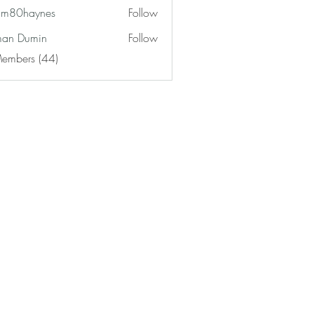
am80haynes
Follow
haynes
an Dumin
Follow
Members (44)