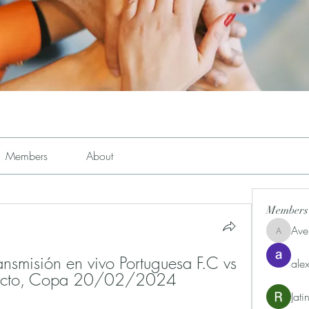
Members
About
Members
Ave
Avemayem
ansmisión en vivo Portuguesa F.C vs 
alex
directo, Copa 20/02/2024
Jat