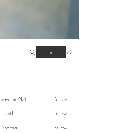
Join
mayemiill2k4
Follow
iill2k4
is smith
Follow
in Sharma
Follow