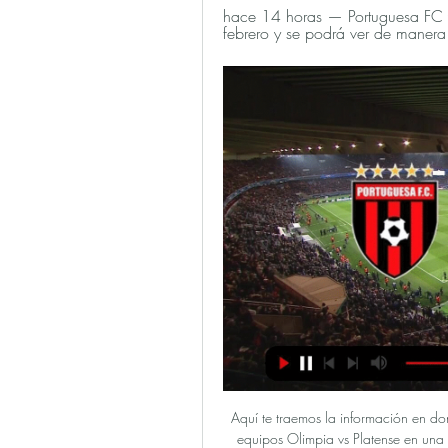
hace 14 horas — Portuguesa FC y 
febrero y se podrá ver de manera 
Aquí te traemos la información en donde podrás seguir el partido en vivo y en directo entre los equipos Olimpia vs Platense en una jornada más del Liga Hondureña en vivo por Internet, el partido se llevará a cabo este Domingo 5 de Noviembre del 2017 en el horario de las 4:00PM Hora de México ( …

Independiente Medellín vs Atlético Nacional en Vivo | Miércoles 2-10-2013 Ver el partido que disputarán Independiente Medellín vs Atlético Nacional hoy miércoles 2 de octubre de 2013 a partir de las 6:00 pm. hora local.. 4 puntos más del segundo Deportivo Cali.

ALMIRANTE BROWN 2012-2013: PF de 6ta y 4ta División de Defensores de Belgrano. 2013: Preparador físico del Primer equipo de Defensores de Belgrano durante el mandato de Pedro Bocca como DT del equipo del Bajo Núñez. 2013-2014: Trabajó en la 4ta División y Reserva del Club Atlético Tigre.

Fuera de juego, Sporting de Gijón. Álex Alegría intentó un pase en profundidad pero Uros Djurdjevic estaba en posición de fuera de juego. Cambio Cambio en Numancia, entra al campo Yaw Yeboah sustituyendo a Nacho Sánchez. Empieza segunda parte Numancia 1, Sporting de Gijón 2. Final primera parte, Numancia 1, Sporting de Gijón 2.

Es importantísimo el estudio crítico de los errores y deformaciones que acontecen durante la transmisión de los recuerdos. El historiador debe estudiar ante todo cómo se forman los testimonios y las tradiciones. Una de las razones del éxito de la ciencia (natural) es que tiene un mecanismo incorporado que corrige los errores en su propio seno.

9 anuncios de pisos con piscina en alquiler en Ibiza - Eivissa a partir de 925 euros. Descubre todos los anuncios de particulares y de agencias y elige tu futuro hogar con Indomio.

La Escuela de Medicina y Ciencias de la Salud. Cuenta con una visión multidimensional e interdisciplinaria, que tiene como reto convertirse en un escenario destacado para la educación, la investigación, la extensión y la práctica de la medicina y de las ciencias de la salud en Colombia.

Club Deportivo Palestino (@CDPalestinoSADP) / hace 11 horas — Nota Previa ⚽️ Portuguesa Palestino Fase 2 (Ida) Copa Embedded video. 0:16. 4.

El sorteo de la Copa Mundial Sub-20 se celebró en Gdynia Colombia enfrentará al local Polonia en el duelo inaugural Habrá tres duelos entre países latinos en la primera ronda Faltan menos de 90 días para que empiece a rodar el balón en la 22ª edición de la Copa Mundial Sub-20 de la FIFA, y

Liga MX Apertura 2019: Necaxa vs Toluca, en vivo el minuto a. Hace 13 horas. Necaxa vs Toluca, en vivo el minuto a minuto del partido de la jornada 7 del Apertura 2019. Liga MX Apertura 2019 Visita de los Diablos a. www.marca.com

Ecuador se encuentra sobre la línea ecuatorial terrestre por lo cual su territorio se encuentra en ambos hemisferios. Comprende dos espacios distantes entre sí: el territorio continental al noroeste de América del Sur con algunas islas adyacentes a la costa y,.

Ya existe un usuario con este correo electrónico * La contraseña debe tener como mínimo 6 caracteres. Señalaron fuera de juego, aunque el punta estaba en línea. 69' Cambio en el Valladolid. Se va Sandro, ovacionado, y entra Enes Ünal. 68'. Falta en ataque de Diego Costa en el intento de remate. 2'

Futbol Resultados: México vs Costa de Marfil rivalizan este 14/agosto/13, México y Costa de Marfil, estarán jugando este encuentro en el MetLife ubicado en East Rutherford, México con Costa de Marfil encuentro parte de la Amistoso jornada del campeonato Amistoso Internacional

Ocho temas originales y dos versiones: "El náufrago del Sahara" del gaditano Javier Ruibal y una versión muy personal del tema Mararía de la banda sonora de la película del mismo título (basada en la novela de Rafael Arozarena) y compuesta por el autor güimarero, Pedro Guerra.

Todo se definirá el miércoles en Córdoba. Es que Regatas le ganó a Instituto 98 a 83, en un partido de alto vuelo, para dejar la serie de los cuartos de final de la Li